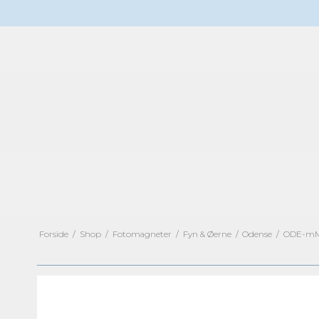
Forside
/
Shop
/
Fotomagneter
/
Fyn & Øerne
/
Odense
/
ODE-mM