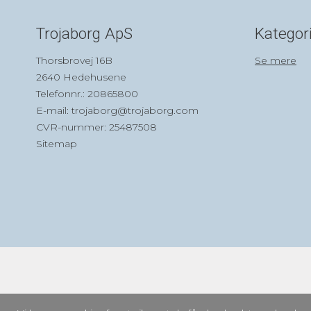
Trojaborg ApS
Kategor
Thorsbrovej 16B
Se mere
2640 Hedehusene
Telefonnr.
:
20865800
E-mail
:
trojaborg@trojaborg.com
CVR-nummer
:
25487508
Sitemap