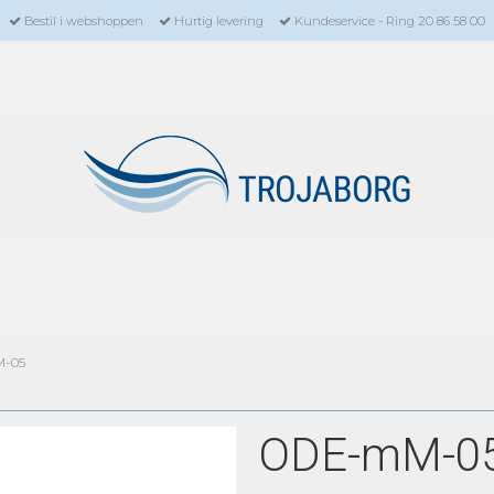
Bestil i webshoppen
Hurtig levering
Kundeservice - Ring 20 86 58 00
-05
ODE-mM-0