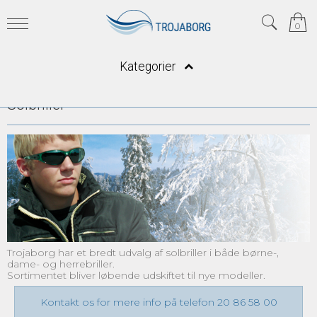
0
Forside
/
Shop
/
Solbriller
Kategorier
Solbriller
Trojaborg har et bredt udvalg af solbriller i både børne-,
dame- og herrebriller.
Sortimentet bliver løbende udskiftet til nye modeller.
Kontakt os for mere info på telefon 20 86 58 00