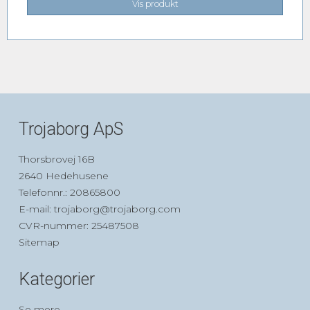
Vis produkt
Trojaborg ApS
Thorsbrovej 16B
2640 Hedehusene
Telefonnr.
:
20865800
E-mail
:
trojaborg@trojaborg.com
CVR-nummer
:
25487508
Sitemap
Kategorier
Se mere