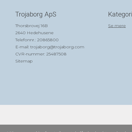
Trojaborg ApS
Kategor
Thorsbrovej 16B
Se mere
2640 Hedehusene
Telefonnr.
:
20865800
E-mail
:
trojaborg@trojaborg.com
CVR-nummer
:
25487508
Sitemap