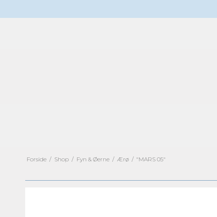
Forside
/
Shop
/
Fyn & Øerne
/
Ærø
/
"MARS 05"