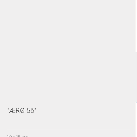
"ÆRØ 56"
10 x 15 cm